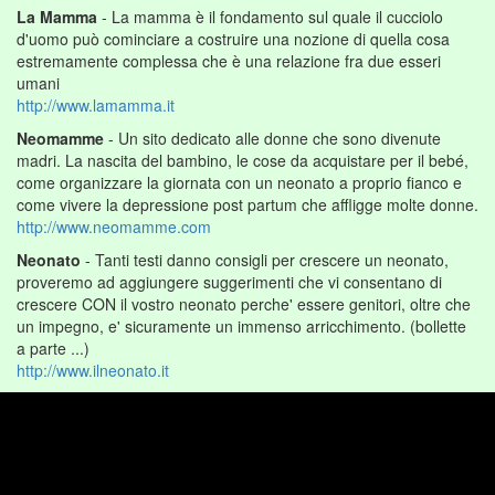
La Mamma
- La mamma è il fondamento sul quale il cucciolo
d'uomo può cominciare a costruire una nozione di quella cosa
estremamente complessa che è una relazione fra due esseri
umani
http://www.lamamma.it
Neomamme
- Un sito dedicato alle donne che sono divenute
madri. La nascita del bambino, le cose da acquistare per il bebé,
come organizzare la giornata con un neonato a proprio fianco e
come vivere la depressione post partum che affligge molte donne.
http://www.neomamme.com
Neonato
- Tanti testi danno consigli per crescere un neonato,
proveremo ad aggiungere suggerimenti che vi consentano di
crescere CON il vostro neonato perche' essere genitori, oltre che
un impegno, e' sicuramente un immenso arricchimento. (bollette
a parte ...)
http://www.ilneonato.it