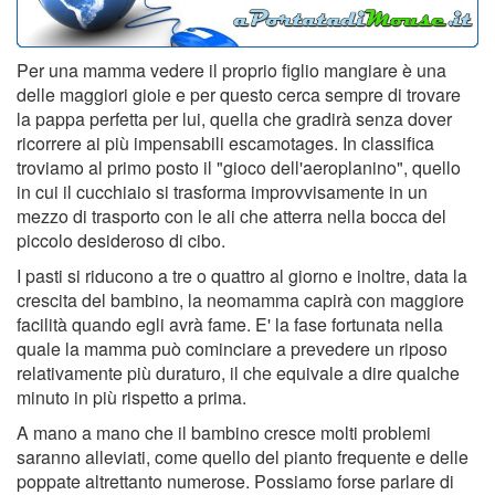
Per una mamma vedere il proprio figlio mangiare è una
delle maggiori gioie e per questo cerca sempre di trovare
la pappa perfetta per lui, quella che gradirà senza dover
ricorrere ai più impensabili escamotages. In classifica
troviamo al primo posto il "gioco dell'aeroplanino", quello
in cui il cucchiaio si trasforma improvvisamente in un
mezzo di trasporto con le ali che atterra nella bocca del
piccolo desideroso di cibo.
I pasti si riducono a tre o quattro al giorno e inoltre, data la
crescita del bambino, la neomamma capirà con maggiore
facilità quando egli avrà fame. E' la fase fortunata nella
quale la mamma può cominciare a prevedere un riposo
relativamente più duraturo, il che equivale a dire qualche
minuto in più rispetto a prima.
A mano a mano che il bambino cresce molti problemi
saranno alleviati, come quello del pianto frequente e delle
poppate altrettanto numerose. Possiamo forse parlare di