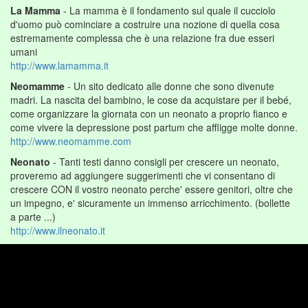
La Mamma
- La mamma è il fondamento sul quale il cucciolo
d'uomo può cominciare a costruire una nozione di quella cosa
estremamente complessa che è una relazione fra due esseri
umani
http://www.lamamma.it
Neomamme
- Un sito dedicato alle donne che sono divenute
madri. La nascita del bambino, le cose da acquistare per il bebé,
come organizzare la giornata con un neonato a proprio fianco e
come vivere la depressione post partum che affligge molte donne.
http://www.neomamme.com
Neonato
- Tanti testi danno consigli per crescere un neonato,
proveremo ad aggiungere suggerimenti che vi consentano di
crescere CON il vostro neonato perche' essere genitori, oltre che
un impegno, e' sicuramente un immenso arricchimento. (bollette
a parte ...)
http://www.ilneonato.it