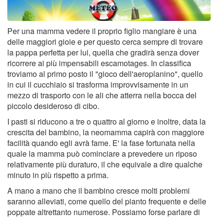
Per una mamma vedere il proprio figlio mangiare è una
delle maggiori gioie e per questo cerca sempre di trovare
la pappa perfetta per lui, quella che gradirà senza dover
ricorrere ai più impensabili escamotages. In classifica
troviamo al primo posto il "gioco dell'aeroplanino", quello
in cui il cucchiaio si trasforma improvvisamente in un
mezzo di trasporto con le ali che atterra nella bocca del
piccolo desideroso di cibo.
I pasti si riducono a tre o quattro al giorno e inoltre, data la
crescita del bambino, la neomamma capirà con maggiore
facilità quando egli avrà fame. E' la fase fortunata nella
quale la mamma può cominciare a prevedere un riposo
relativamente più duraturo, il che equivale a dire qualche
minuto in più rispetto a prima.
A mano a mano che il bambino cresce molti problemi
saranno alleviati, come quello del pianto frequente e delle
poppate altrettanto numerose. Possiamo forse parlare di